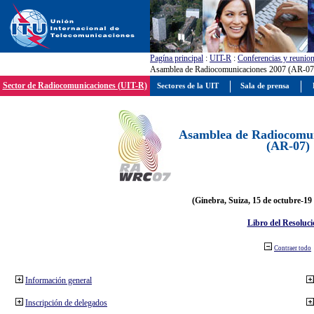
Pagína principal
:
UIT-R
:
Conferencias y reunio
Asamblea de Radiocomunicaciones 2007 (AR-07
Sector de Radiocomunicaciones (UIT-R)
Sectores de la UIT
Sala de prensa
Asamblea de Radiocomun
(AR-07)
(Ginebra, Suiza, 15 de octubre-19
Libro del Resoluci
Contraer todo
Información general
Inscripción de delegados