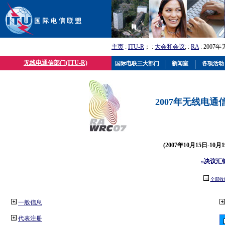
主页
:
ITU-R
； :
大会和会议
; :
RA
: 2007
无线电通信部门(ITU-R)
国际电联三大部门
新闻室
各项活动
2007年无线电通信
(2007年10月15日-10
«决议汇
全部收
一般信息
代表注册