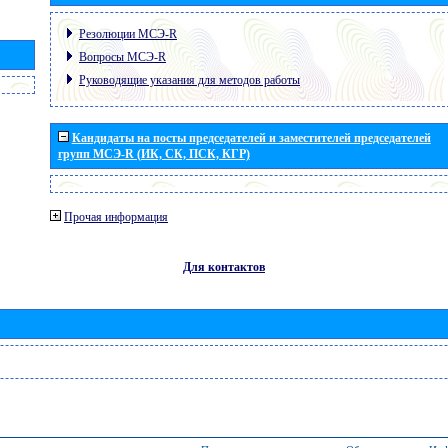
Резолюции МСЭ-R
Вопросы МСЭ-R
Руководящие указания для методов работы
Кандидаты на посты председателей и заместителей председателей
групп МСЭ-R (ИК, СК, ПСК, КГР)
Прочая информация
Для контактов