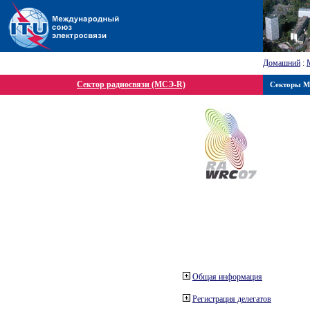
Домашний
:
Сектор радиосвязи (МСЭ-R)
Секторы 
Общая информация
Регистрация делегатов