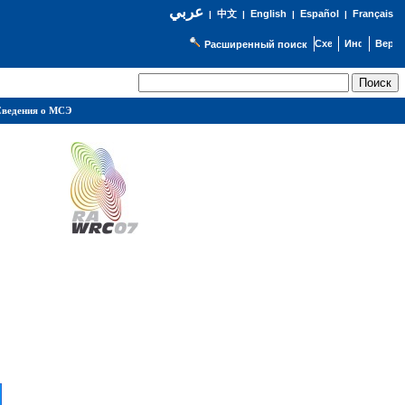
عربي
English
Español
Français
|
中文
|
|
|
Расширенный поиск
ведения о МСЭ