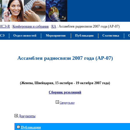
МСЭ-R
:
Конференции и собрания
:
RA
: Ассамблея радиосвязи 2007 года (АР-07)
МСЭ
Отдел новостей
Мероприятия
Публикации
Статистика
С
Ассамблея радиосвязи 2007 года (АР-07)
(Женева, Швейцария, 15 октября - 19 октября 2007 года)
Сборник резолюций
Свернуть все
Документы
Публикации