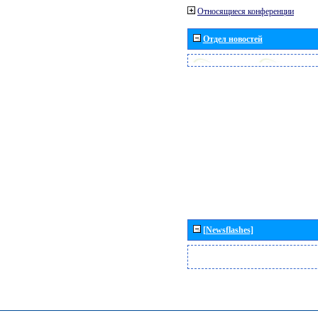
Относящиеся конференции
Отдел новостей
[Newsflashes]