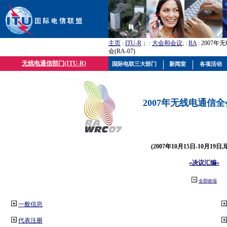
主页
:
ITU-R
； :
大会和会议
; :
RA
: 2007
会(RA-07)
无线电通信部门(ITU-R)
国际电联三大部门
新闻室
各项活动
2007年无线电通信全会(
(2007年10月15日-10月19日
«决议汇编»
全部收缩
一般信息
代表注册