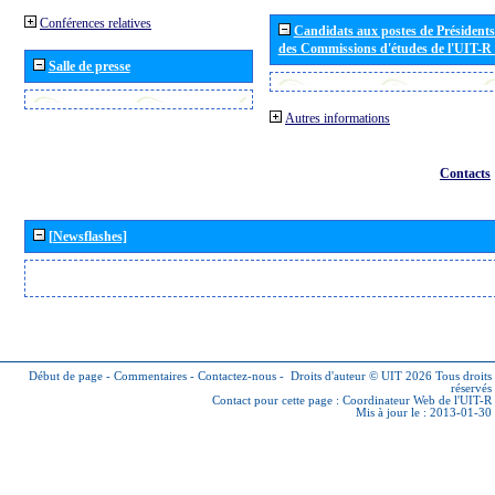
Conférences relatives
Candidats aux postes de Présidents 
des Commissions d'études de l'UIT-R
Salle de presse
Autres informations
Contacts
[Newsflashes]
Début de page
-
Commentaires
-
Contactez-nous
-
Droits d'auteur © UIT 2026
Tous droits
réservés
Contact pour cette page :
Coordinateur Web de l'UIT-R
Mis à jour le : 2013-01-30