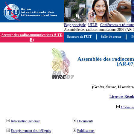
Page principale
:
UIT-R
:
Conférences et réunion
Assemblée des radiocommunications 2007 (AR-
Secteur des radiocommunications (UIT-
Secteurs de l'UIT
Salle de presse
E
R)
Assemblée des radiocom
(AR-07
(Genève, Suisse, 15 octobre
Livre des Résol
Afficher to
Information générale
Documents
Enregistrement des délégués
Publications