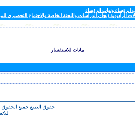
الرؤساء ونواب الرؤساء
ات الراديوية (لجان الدراسات واللجنة الخاصة والاجتماع التحضيري للمؤ
بيانات للاستفسار
حقوق الطبع
جميع الحقوق 
للات