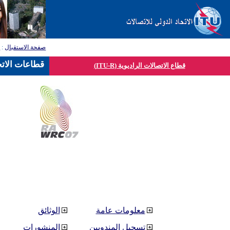
صفحة الاستقبال
:
ق
قطاعات الاتح
قطاع الاتصالات الراديوية (ITU-R)
معلومات عامة
الوثائق
تسجيل المندوبين
المنشورات