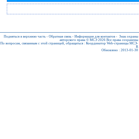
Подняться в верхнюю часть
-
Обратная связь
-
Информация для контактов
-
Знак охраны
авторского права © МСЭ 2026
Все права сохранены
По вопросам, связанным с этой страницей, обращаться :
Координатор Web-страницы МСЭ-
R
Обновлено : 2013-01-30