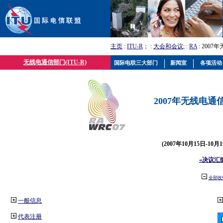
主页
:
ITU-R
； :
大会和会议
; :
RA
: 2007
无线电通信部门(ITU-R)
国际电联三大部门
新闻室
各项活动
2007年无线电通信
(2007年10月15日-10
«决议汇
全部收
一般信息
代表注册