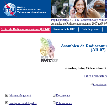
Pagína principal
:
UIT-R
:
Conferencias y reunio
Asamblea de Radiocomunicaciones 2007 (AR-07
Sector de Radiocomunicaciones (UIT-R)
Sectores de la UIT
Sala de prensa
Asamblea de Radiocomun
(AR-07)
(Ginebra, Suiza, 15 de octubre-19
Libro del Resoluci
Expandir todo
Información general
Documentos
Inscripción de delegados
Publicaciones