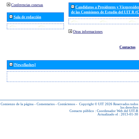
Conferencias conexas
Candidatos a Presidentes y Vicepreside
de las Comisiones de Estudio del UIT R 
Sala de redacción
Otras informaciones
Contactos
[Newsflashes]
Comienzo de la página
-
Comentarios
-
Contáctenos
-
Copyright © UIT 2026
Reservados todos
los derechos
Contacto público :
Coordenador Web del UIT-R
Actualizado el : 2013-01-30