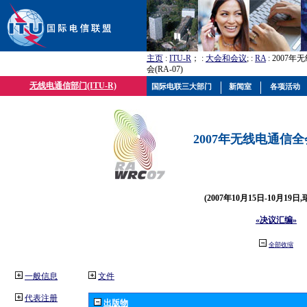
主页
:
ITU-R
； :
大会和会议
; :
RA
: 2007
会(RA-07)
无线电通信部门(ITU-R)
国际电联三大部门
新闻室
各项活动
2007年无线电通信全会(
(2007年10月15日-10月19日
«决议汇编»
全部收缩
一般信息
文件
代表注册
出版物