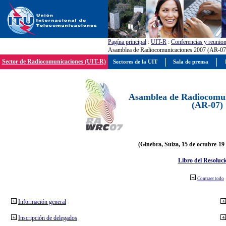
Pagína principal
:
UIT-R
:
Conferencias y reunio
Asamblea de Radiocomunicaciones 2007 (AR-07
Sector de Radiocomunicaciones (UIT-R)
Sectores de la UIT
Sala de prensa
Asamblea de Radiocomun
(AR-07)
(Ginebra, Suiza, 15 de octubre-19
Libro del Resoluci
Contraer todo
Información general
Inscripción de delegados