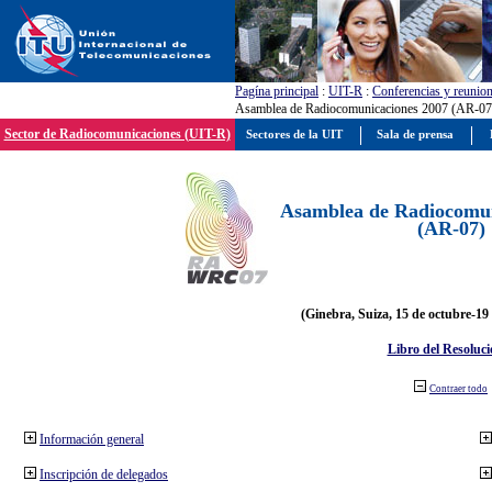
Pagína principal
:
UIT-R
:
Conferencias y reunio
Asamblea de Radiocomunicaciones 2007 (AR-07
Sector de Radiocomunicaciones (UIT-R)
Sectores de la UIT
Sala de prensa
Asamblea de Radiocomun
(AR-07)
(Ginebra, Suiza, 15 de octubre-19
Libro del Resoluci
Contraer todo
Información general
Inscripción de delegados