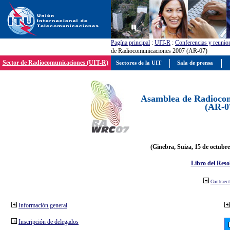
Pagína principal
:
UIT-R
:
Conferencias y reunio
de Radiocomunicaciones 2007 (AR-07)
Sector de Radiocomunicaciones (UIT-R)
Sectores de la UIT
Sala de prensa
Asamblea de Radiocom
(AR-0
(Ginebra, Suiza, 15 de octubre
Libro del Reso
Contraer 
Información general
Inscripción de delegados