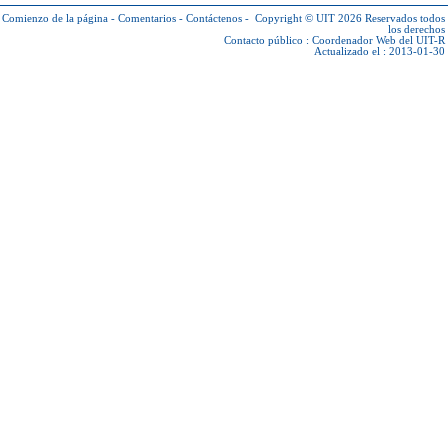
Comienzo de la página
-
Comentarios
-
Contáctenos
-
Copyright © UIT 2026
Reservados todos
los derechos
Contacto público :
Coordenador Web del UIT-R
Actualizado el : 2013-01-30