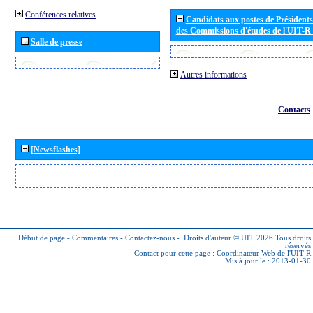
Conférences relatives
Candidats aux postes de Présidents 
des Commissions d'études de l'UIT-R
Salle de presse
Autres informations
Contacts
[Newsflashes]
Début de page
-
Commentaires
-
Contactez-nous
-
Droits d'auteur © UIT 2026
Tous droits
réservés
Contact pour cette page :
Coordinateur Web de l'UIT-R
Mis à jour le : 2013-01-30