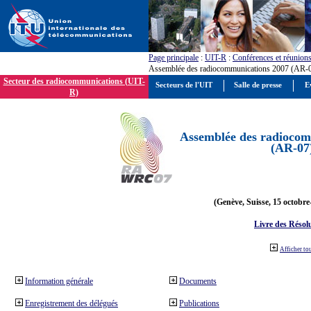
Page principale
:
UIT-R
:
Conférences et réunion
Assemblée des radiocommunications 2007 (AR-
Secteur des radiocommunications (UIT-
Secteurs de l'UIT
Salle de presse
E
R)
Assemblée des radiocom
(AR-07
(Genève, Suisse, 15 octobre
Livre des Résol
Afficher to
Information générale
Documents
Enregistrement des délégués
Publications