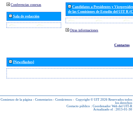
Conferencias conexas
Candidatos a Presidentes y Vicepreside
de las Comisiones de Estudio del UIT R 
Sala de redacción
Otras informaciones
Contactos
[Newsflashes]
Comienzo de la página
-
Comentarios
-
Contáctenos
-
Copyright © UIT 2026
Reservados todos
los derechos
Contacto público :
Coordenador Web del UIT-R
Actualizado el : 2013-01-30