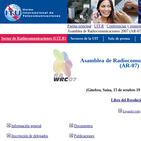
Pagína principal
:
UIT-R
:
Conferencias y reunio
Asamblea de Radiocomunicaciones 2007 (AR-07
Sector de Radiocomunicaciones (UIT-R)
Sectores de la UIT
Sala de prensa
Asamblea de Radiocomun
(AR-07)
(Ginebra, Suiza, 15 de octubre-19
Libro del Resoluci
Expandir todo
Información general
Documentos
Inscripción de delegados
Publicaciones