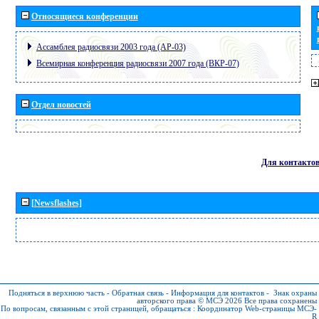
Относящиеся конференции
Ассамблея радиосвязи 2003 года (АР-03)
Всемирная конференция радиосвязи 2007 года (ВКР-07)
Отдел новостей
Для контакто
[Newsflashes]
Подняться в верхнюю часть
-
Обратная связь
-
Информация для контактов
-
Знак охраны
авторского права © МСЭ 2026
Все права сохранены
По вопросам, связанным с этой страницей, обращаться :
Координатор Web-страницы МСЭ-
R