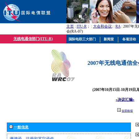
主页
:
ITU-R
； :
大会和会议
; :
RA
: 2007
会(RA-07)
无线电通信部门(ITU-R)
国际电联三大部门
新闻室
各项活动
2007年无线电通信全会(
(2007年10月15日-10月19日
«决议汇编»
全部收缩
一般信息
邀请函、注册和其它函件