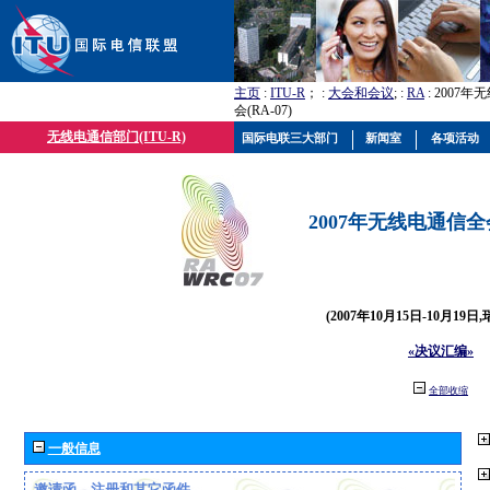
主页
:
ITU-R
； :
大会和会议
; :
RA
: 2007
会(RA-07)
无线电通信部门(ITU-R)
国际电联三大部门
新闻室
各项活动
2007年无线电通信全会(
(2007年10月15日-10月19日
«决议汇编»
全部收缩
一般信息
邀请函、注册和其它函件