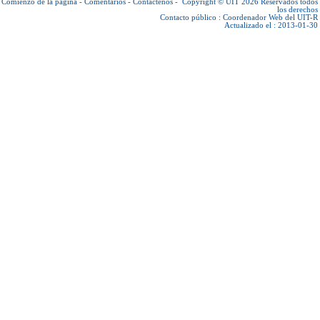
Comienzo de la página
-
Comentarios
-
Contáctenos
-
Copyright © UIT 2026
Reservados todos
los derechos
Contacto público :
Coordenador Web del UIT-R
Actualizado el : 2013-01-30