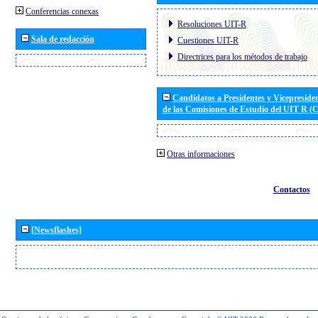
Conferencias conexas
Resoluciones UIT-R
Sala de redacción
Cuestiones UIT-R
Directrices para los métodos de trabajo
Candidatos a Presidentes y Vicepreside
de las Comisiones de Estudio del UIT R 
Otras informaciones
Contactos
[Newsflashes]