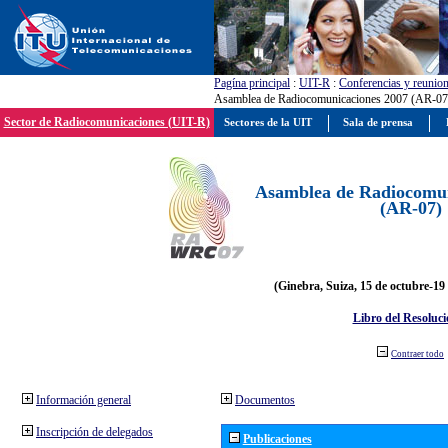
Pagína principal
:
UIT-R
:
Conferencias y reunio
Asamblea de Radiocomunicaciones 2007 (AR-07
Sector de Radiocomunicaciones (UIT-R)
Sectores de la UIT
Sala de prensa
Asamblea de Radiocomun
(AR-07)
(Ginebra, Suiza, 15 de octubre-19
Libro del Resoluci
Contraer todo
Información general
Documentos
Inscripción de delegados
Publicaciones