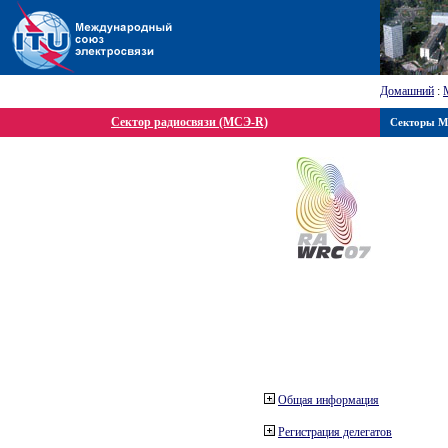
Домашний
:
Сектор радиосвязи (МСЭ-R)
Секторы 
Общая информация
Регистрация делегатов