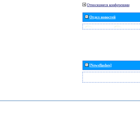
Относящиеся конференции
Отдел новостей
[Newsflashes]