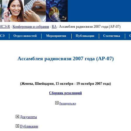
МСЭ-R
:
Конференции и собрания
:
RA
: Ассамблея радиосвязи 2007 года (АР-07)
МСЭ
Отдел новостей
Мероприятия
Публикации
Статистика
С
Ассамблея радиосвязи 2007 года (АР-07)
(Женева, Швейцария, 15 октября - 19 октября 2007 года)
Сборник резолюций
Расширить все
Документы
Публикации