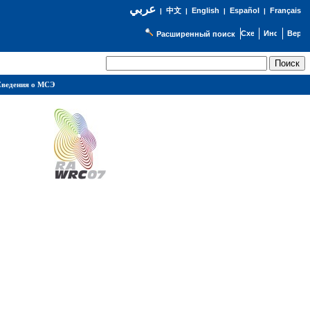
عربي
English
Español
Français
|
中文
|
|
|
Расширенный поиск
ведения о МСЭ