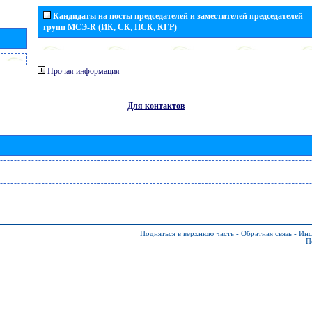
Кандидаты на посты председателей и заместителей председателей
групп МСЭ-R (ИК, СК, ПСК, КГР)
Прочая информация
Для контактов
Подняться в верхнюю часть
-
Обратная связь
-
Инф
П