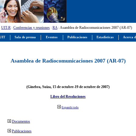
:
UIT-R
:
Conferencias y reuniones
:
RA
: Asamblea de Radiocomunicaciones 2007 (AR-07)
 UIT
Sala de prensa
Eventos
Publicaciones
Estadísticas
Acerca d
Asamblea de Radiocomunicaciones 2007 (AR-07)
(Ginebra, Suiza, 15 de octubre-19 de octubre de 2007)
Libro del Resoluciones
Expandir todo
Documentos
Publicaciones