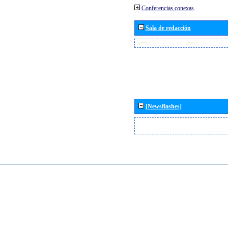
Conferencias conexas
Sala de redacción
[Newsflashes]