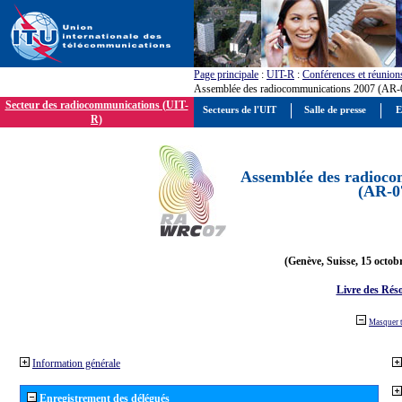
Page principale
:
UIT-R
:
Conférences et réunion
Assemblée des radiocommunications 2007 (AR-
Secteur des radiocommunications (UIT-
Secteurs de l'UIT
Salle de presse
E
R)
Assemblée des radioco
(AR-0
(Genève, Suisse, 15 octob
Livre des Réso
Masquer 
Information générale
Enregistrement des délégués