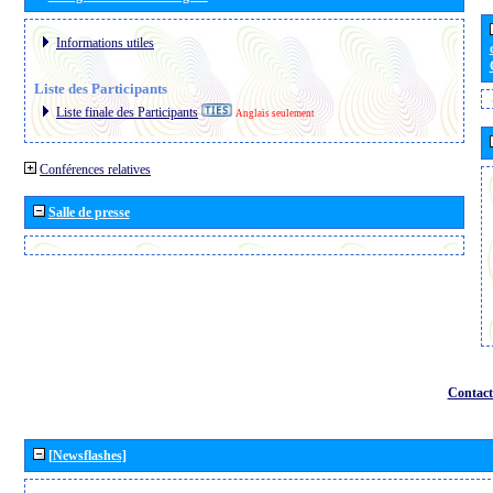
Informations utiles
Liste des Participants
Liste finale des Participants
Anglais seulement
Conférences relatives
Salle de presse
Contact
[Newsflashes]