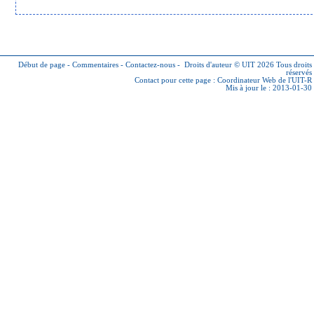
Début de page
-
Commentaires
-
Contactez-nous
-
Droits d'auteur © UIT 2026
Tous droits
réservés
Contact pour cette page :
Coordinateur Web de l'UIT-R
Mis à jour le : 2013-01-30