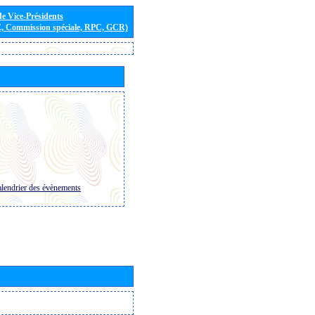
de Vice-Présidents
E, Commission spéciale, RPC, GCR)
lendrier des évènements