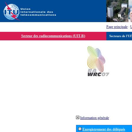
Page principale
:
Secteur des radiocommunications (UIT-R)
Secteurs de l'U
Information générale
Enregistrement des délégués