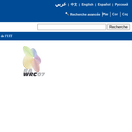
عربي
English
Español
Русский
|
中文
|
|
|
Recherche avancée
 de l'UIT