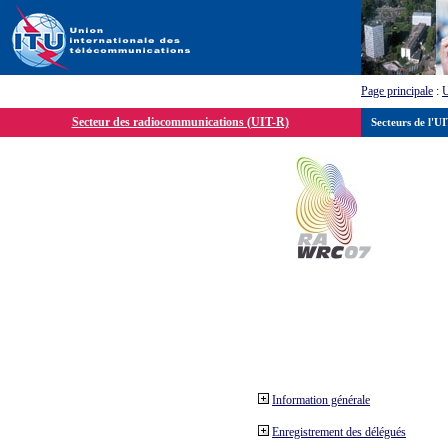
Page principale
:
Secteur des radiocommunications (UIT-R)
Secteurs de l'U
Information générale
Enregistrement des délégués