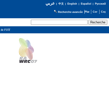
عربي
English
Español
Русский
|
中文
|
|
|
Recherche avancée
 de l'UIT