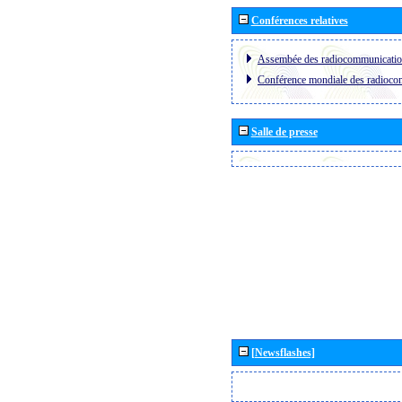
Conférences relatives
Assembée des radiocommunicati
Conférence mondiale des radioc
Salle de presse
[Newsflashes]