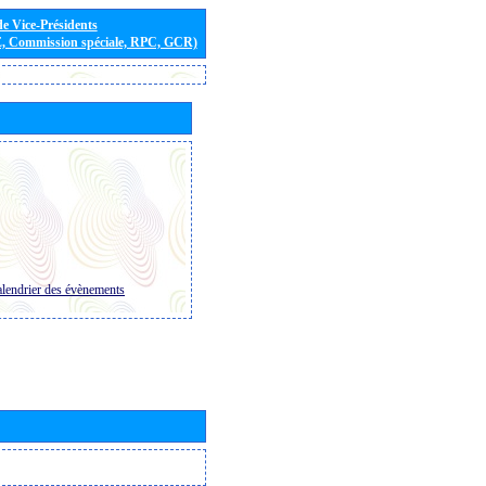
de Vice-Présidents
E, Commission spéciale, RPC, GCR)
lendrier des évènements