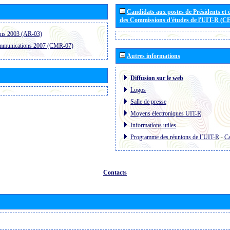
Candidats aux postes de Présidents et 
des Commissions d'études de l'UIT-R (C
ons 2003 (AR-03)
ommunications 2007 (CMR-07)
Autres informations
Diffusion sur le web
Logos
Salle de presse
Moyens électroniques UIT-R
Informations utiles
Programme des réunions de l´UIT-R
-
Ca
Contacts