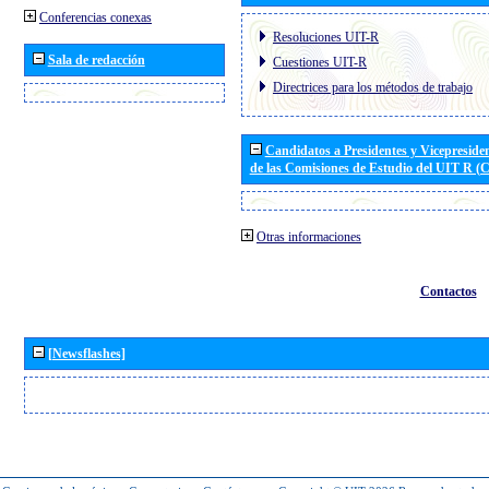
Conferencias conexas
Resoluciones UIT-R
Sala de redacción
Cuestiones UIT-R
Directrices para los métodos de trabajo
Candidatos a Presidentes y Vicepreside
de las Comisiones de Estudio del UIT R 
Otras informaciones
Contactos
[Newsflashes]