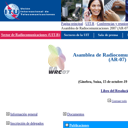
Pagína principal
:
UIT-R
:
Conferencias y reunio
Asamblea de Radiocomunicaciones 2007 (AR-07
Sector de Radiocomunicaciones (UIT-R)
Sectores de la UIT
Sala de prensa
Asamblea de Radiocomun
(AR-07)
(Ginebra, Suiza, 15 de octubre-19
Libro del Resoluci
Contraer todo
Información general
Documentos
Inscripción de delegados
Publicaciones