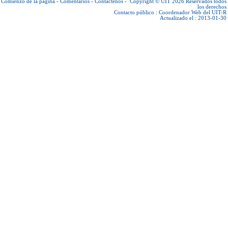
Comienzo de la página
-
Comentarios
-
Contáctenos
-
Copyright © UIT 2026
Reservados todos
los derechos
Contacto público :
Coordenador Web del UIT-R
Actualizado el : 2013-01-30