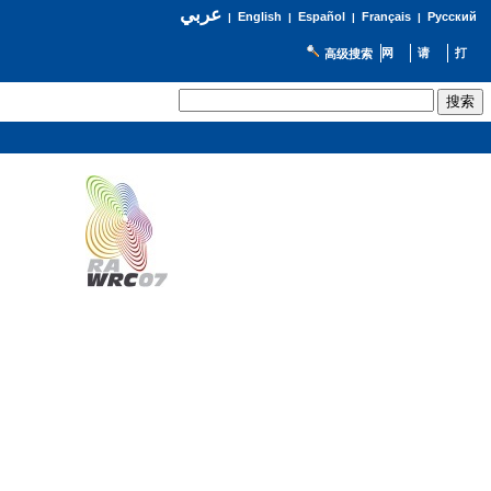
عربي
English
Español
Français
Русский
|
|
|
|
高级搜索