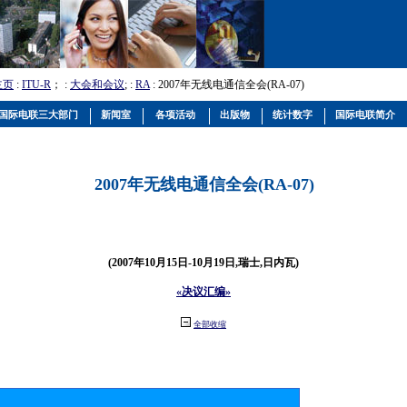
主页
:
ITU-R
； :
大会和会议
; :
RA
: 2007年无线电通信全会(RA-07)
国际电联三大部门
新闻室
各项活动
出版物
统计数字
国际电联简介
2007年无线电通信全会(RA-07)
(2007年10月15日-10月19日,瑞士,日内瓦)
«决议汇编»
全部收缩