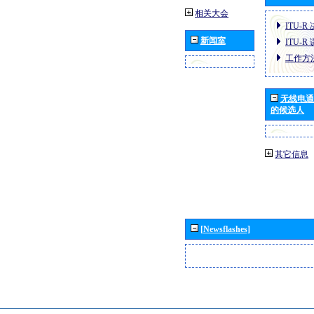
相关大会
ITU-R
新闻室
ITU-R
工作方
无线电通
的候选人
其它信息
[Newsflashes]