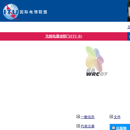
无线电通信部门(ITU-R)
一般信息
文件
代表注册
出版物