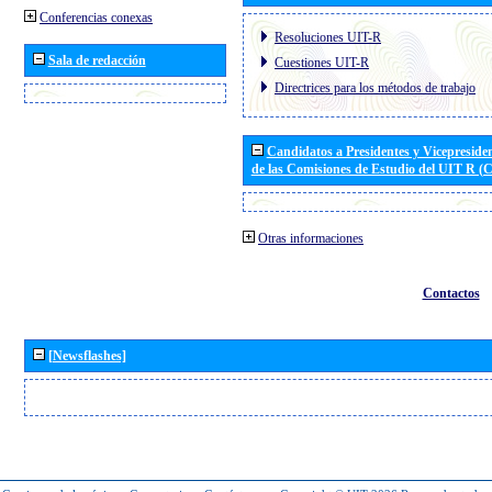
Conferencias conexas
Resoluciones UIT-R
Sala de redacción
Cuestiones UIT-R
Directrices para los métodos de trabajo
Candidatos a Presidentes y Vicepreside
de las Comisiones de Estudio del UIT R 
Otras informaciones
Contactos
[Newsflashes]