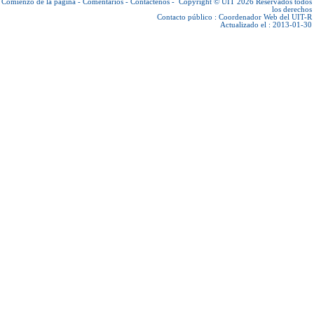
Comienzo de la página
-
Comentarios
-
Contáctenos
-
Copyright © UIT 2026
Reservados todos
los derechos
Contacto público :
Coordenador Web del UIT-R
Actualizado el : 2013-01-30