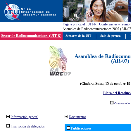
Pagína principal
:
UIT-R
:
Conferencias y reunio
Asamblea de Radiocomunicaciones 2007 (AR-07
Sector de Radiocomunicaciones (UIT-R)
Sectores de la UIT
Sala de prensa
Asamblea de Radiocomun
(AR-07)
(Ginebra, Suiza, 15 de octubre-19
Libro del Resoluci
Contraer todo
Información general
Documentos
Inscripción de delegados
Publicaciones