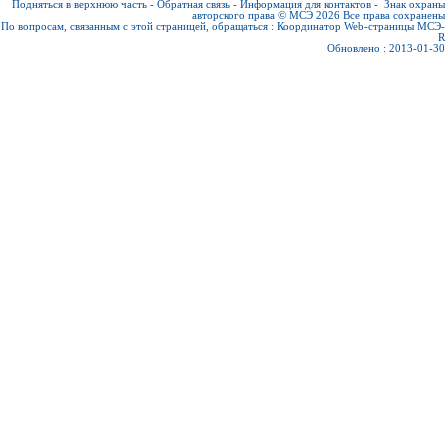
Подняться в верхнюю часть
-
Обратная связь
-
Информация для контактов
-
Знак охраны
авторского права © МСЭ 2026
Все права сохранены
По вопросам, связанным с этой страницей, обращаться :
Координатор Web-страницы МСЭ-
R
Обновлено : 2013-01-30