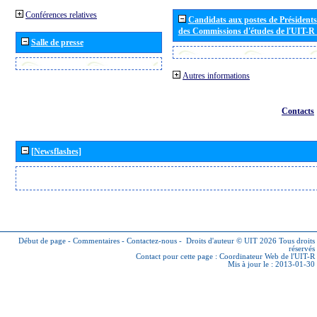
Conférences relatives
Candidats aux postes de Présidents 
des Commissions d'études de l'UIT-R
Salle de presse
Autres informations
Contacts
[Newsflashes]
Début de page
-
Commentaires
-
Contactez-nous
-
Droits d'auteur © UIT 2026
Tous droits
réservés
Contact pour cette page :
Coordinateur Web de l'UIT-R
Mis à jour le : 2013-01-30