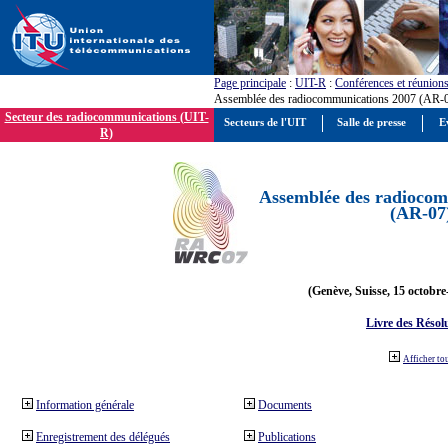
Page principale
:
UIT-R
:
Conférences et réunion
Assemblée des radiocommunications 2007 (AR-
Secteur des radiocommunications (UIT-
Secteurs de l'UIT
Salle de presse
E
R)
Assemblée des radiocom
(AR-07
(Genève, Suisse, 15 octobre
Livre des Résol
Afficher to
Information générale
Documents
Enregistrement des délégués
Publications