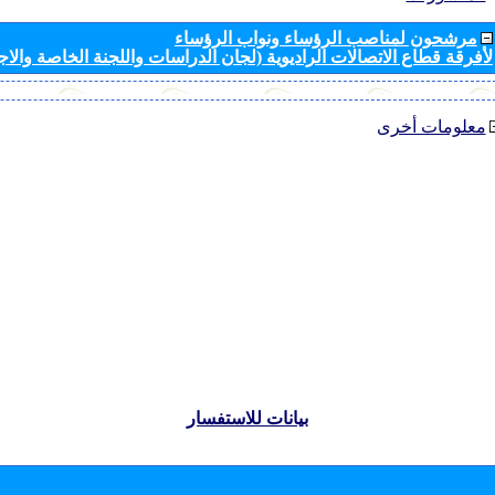
مرشحون لمناصب الرؤساء ونواب الرؤساء
لأفرقة قطاع الاتصالات الراديوية (لجان الدراسات واللجنة الخاصة والا
معلومات أخرى
بيانات للاستفسار