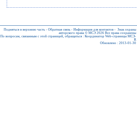
Подняться в верхнюю часть
-
Обратная связь
-
Информация для контактов
-
Знак охраны
авторского права © МСЭ 2026
Все права сохранены
По вопросам, связанным с этой страницей, обращаться :
Координатор Web-страницы МСЭ-
R
Обновлено : 2013-01-30