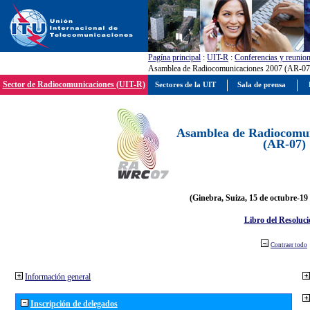
Pagína principal
:
UIT-R
:
Conferencias y reunio
Asamblea de Radiocomunicaciones 2007 (AR-07
Sector de Radiocomunicaciones (UIT-R)
Sectores de la UIT
Sala de prensa
Asamblea de Radiocomun
(AR-07)
(Ginebra, Suiza, 15 de octubre-19
Libro del Resoluci
Contraer todo
Información general
Inscripción de delegados