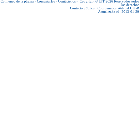
Comienzo de la página
-
Comentarios
-
Contáctenos
-
Copyright © UIT 2026
Reservados todos
los derechos
Contacto público :
Coordenador Web del UIT-R
Actualizado el : 2013-01-30