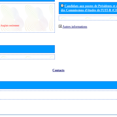
Candidats aux postes de Présidents et 
des Commissions d'études de l'UIT-R (C
Anglais seulement
Autres informations
Contacts