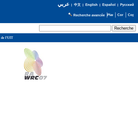
عربي
English
Español
Русский
|
中文
|
|
|
Recherche avancée
 de l'UIT