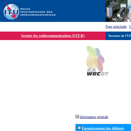
Page principale
:
Secteur des radiocommunications (UIT-R)
Secteurs de l'U
Information générale
Enregistrement des délégués