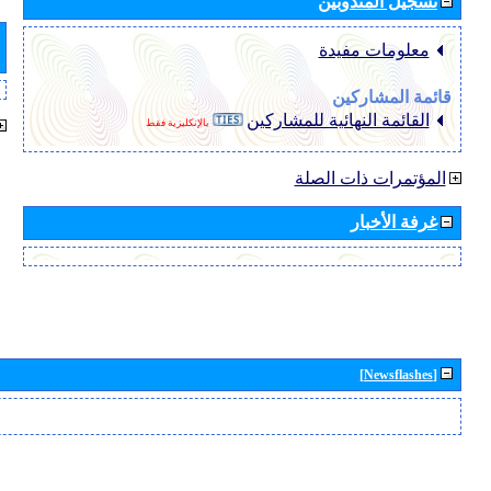
تسجيل المندوبين
معلومات مفيدة
قائمة المشاركين
القائمة النهائية للمشاركين
بالإنكليزية فقط
المؤتمرات ذات الصلة
غرفة الأخبار
[Newsflashes]