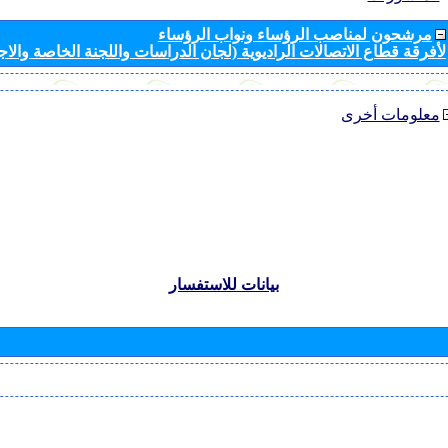
مرشحون لمناصب الرؤساء ونواب الرؤساء
لأفرقة قطاع الاتصالات الراديوية (لجان الدراسات واللجنة الخاصة والا
معلومات أخرى
بيانات للاستفسار