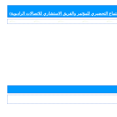
جتماع التحضيري للمؤتمر والفريق الاستشاري للاتصالات الراديوية)