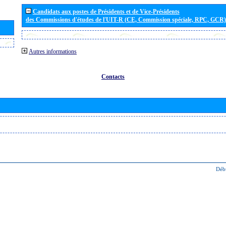
Candidats aux postes de Présidents et de Vice-Présidents
des Commissions d'études de l'UIT-R (CE, Commission spéciale, RPC, GCR)
Autres informations
Contacts
Déb