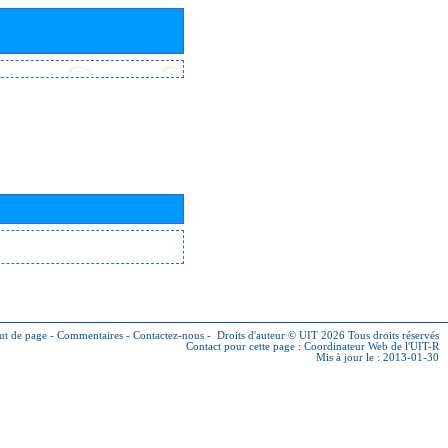
ut de page
-
Commentaires
-
Contactez-nous
-
Droits d'auteur © UIT 2026
Tous droits réservés
Contact pour cette page :
Coordinateur Web de l'UIT-R
Mis à jour le : 2013-01-30