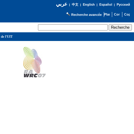
عربي
English
Español
Русский
|
中文
|
|
|
Recherche avancée
 de l'UIT