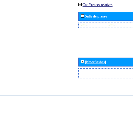
Conférences relatives
Salle de presse
[Newsflashes]