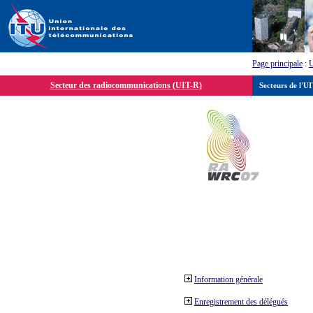
Page principale
:
Secteur des radiocommunications (UIT-R)
Secteurs de l'U
Information générale
Enregistrement des délégués