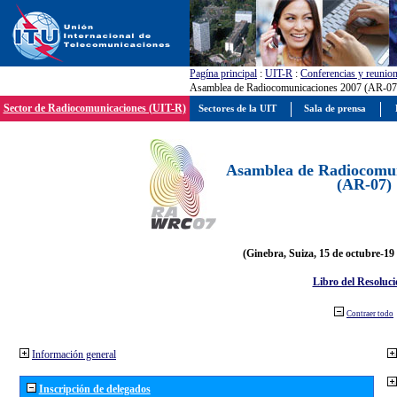
Pagína principal
:
UIT-R
:
Conferencias y reunio
Asamblea de Radiocomunicaciones 2007 (AR-07
Sector de Radiocomunicaciones (UIT-R)
Sectores de la UIT
Sala de prensa
Asamblea de Radiocomun
(AR-07)
(Ginebra, Suiza, 15 de octubre-19
Libro del Resoluci
Contraer todo
Información general
Inscripción de delegados