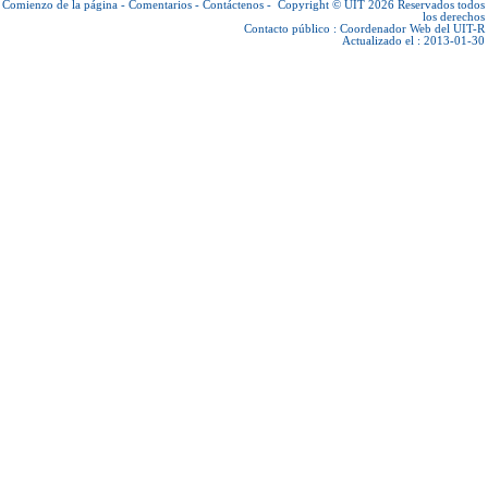
Comienzo de la página
-
Comentarios
-
Contáctenos
-
Copyright © UIT 2026
Reservados todos
los derechos
Contacto público :
Coordenador Web del UIT-R
Actualizado el : 2013-01-30