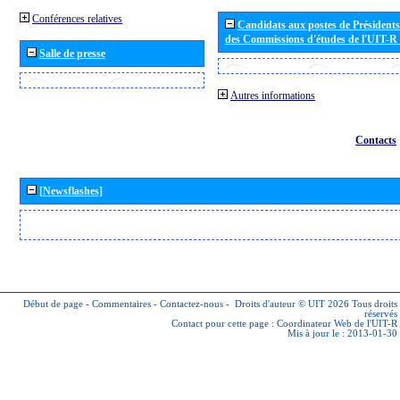
Conférences relatives
Candidats aux postes de Présidents 
des Commissions d'études de l'UIT-R
Salle de presse
Autres informations
Contacts
[Newsflashes]
Début de page
-
Commentaires
-
Contactez-nous
-
Droits d'auteur © UIT 2026
Tous droits
réservés
Contact pour cette page :
Coordinateur Web de l'UIT-R
Mis à jour le : 2013-01-30