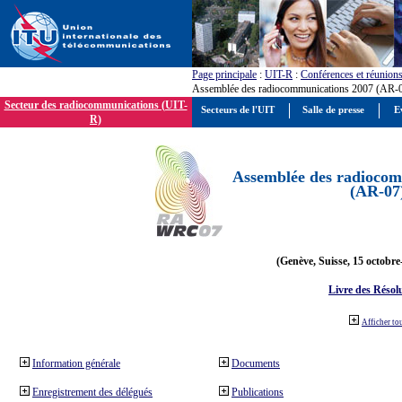
Page principale
:
UIT-R
:
Conférences et réunion
Assemblée des radiocommunications 2007 (AR-
Secteur des radiocommunications (UIT-
Secteurs de l'UIT
Salle de presse
E
R)
Assemblée des radiocom
(AR-07
(Genève, Suisse, 15 octobre
Livre des Résol
Afficher to
Information générale
Documents
Enregistrement des délégués
Publications