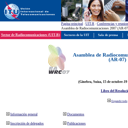
Pagína principal
:
UIT-R
:
Conferencias y reunio
Asamblea de Radiocomunicaciones 2007 (AR-07
Sector de Radiocomunicaciones (UIT-R)
Sectores de la UIT
Sala de prensa
Asamblea de Radiocomun
(AR-07)
(Ginebra, Suiza, 15 de octubre-19
Libro del Resoluci
Expandir todo
Información general
Documentos
Inscripción de delegados
Publicaciones