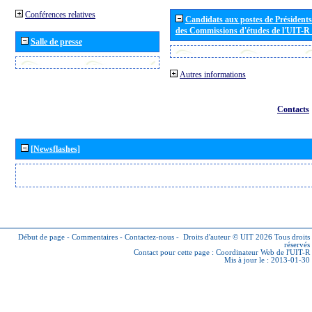
Conférences relatives
Candidats aux postes de Présidents 
des Commissions d'études de l'UIT-R
Salle de presse
Autres informations
Contacts
[Newsflashes]
Début de page
-
Commentaires
-
Contactez-nous
-
Droits d'auteur © UIT 2026
Tous droits
réservés
Contact pour cette page :
Coordinateur Web de l'UIT-R
Mis à jour le : 2013-01-30