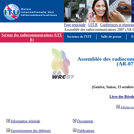
Page principale
:
UIT-R
:
Conférences et réunion
Assemblée des radiocommunications 2007 (AR-
Secteur des radiocommunications (UIT-
Secteurs de l'UIT
Salle de presse
E
R)
Assemblée des radiocom
(AR-07
(Genève, Suisse, 15 octobre
Livre des Résol
Afficher to
Information générale
Documents
Enregistrement des délégués
Publications