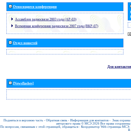
Относящиеся конференции
Ассамблея радиосвязи 2003 года (АР-03)
Всемирная конференция радиосвязи 2007 года (ВКР-07)
Отдел новостей
Для контакто
[Newsflashes]
Подняться в верхнюю часть
-
Обратная связь
-
Информация для контактов
-
Знак охраны
авторского права © МСЭ 2026
Все права сохранены
По вопросам, связанным с этой страницей, обращаться :
Координатор Web-страницы МСЭ-
R