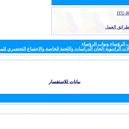
طرائق العمل
الرؤساء ونواب الرؤساء
ات الراديوية (لجان الدراسات واللجنة الخاصة والاجتماع التحضيري للمؤ
بيانات للاستفسار