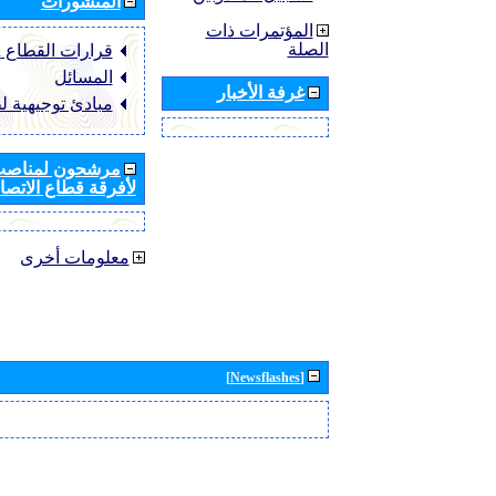
المنشورات
المؤتمرات ذات
الصلة
قرارات القطاع ‏ITU-R
المسائل
غرفة الأخبار
مبادئ توجيهية ل
مرشحون لمناصب 
لأفرقة قطاع الاتصال
معلومات أخرى
[Newsflashes]