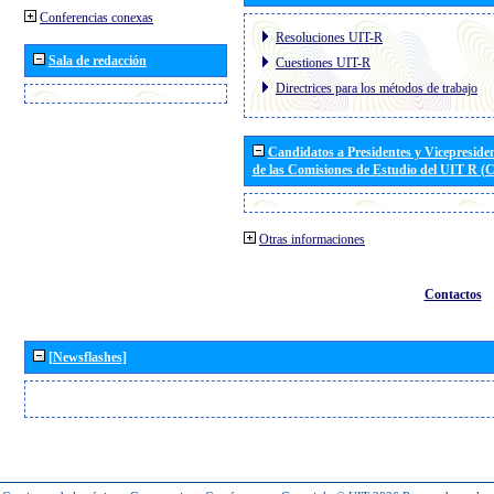
Conferencias conexas
Resoluciones UIT-R
Sala de redacción
Cuestiones UIT-R
Directrices para los métodos de trabajo
Candidatos a Presidentes y Vicepreside
de las Comisiones de Estudio del UIT R 
Otras informaciones
Contactos
[Newsflashes]