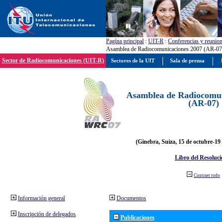
Pagína principal
:
UIT-R
:
Conferencias y reunio
Asamblea de Radiocomunicaciones 2007 (AR-07
Sector de Radiocomunicaciones (UIT-R)
Sectores de la UIT
Sala de prensa
Asamblea de Radiocomun
(AR-07)
(Ginebra, Suiza, 15 de octubre-19
Libro del Resoluci
Contraer todo
Información general
Documentos
Inscripción de delegados
Publicaciones