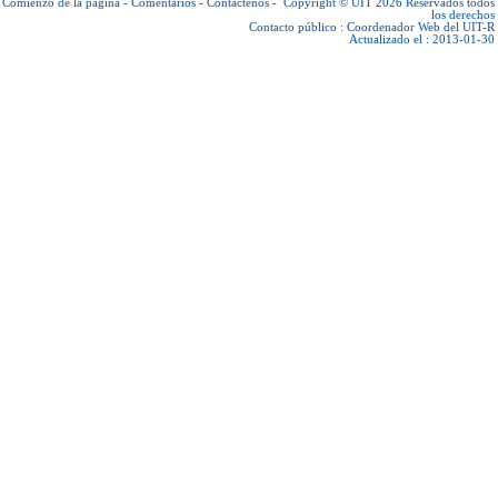
Comienzo de la página
-
Comentarios
-
Contáctenos
-
Copyright © UIT 2026
Reservados todos
los derechos
Contacto público :
Coordenador Web del UIT-R
Actualizado el : 2013-01-30