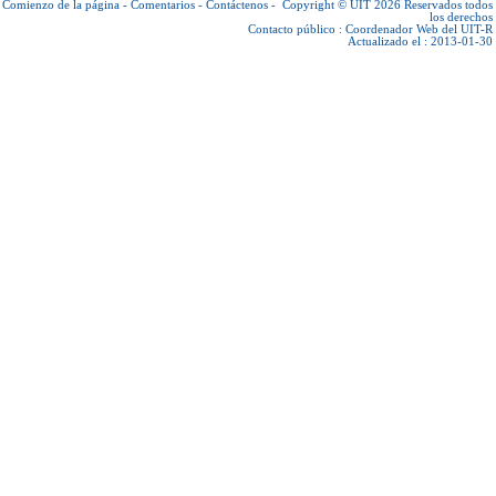
Comienzo de la página
-
Comentarios
-
Contáctenos
-
Copyright © UIT 2026
Reservados todos
los derechos
Contacto público :
Coordenador Web del UIT-R
Actualizado el : 2013-01-30