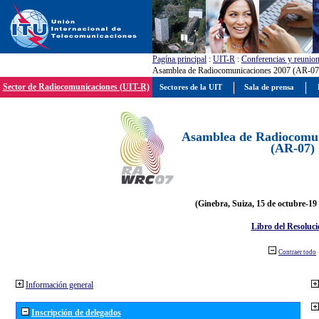
Pagína principal
:
UIT-R
:
Conferencias y reunio
Asamblea de Radiocomunicaciones 2007 (AR-07
Sector de Radiocomunicaciones (UIT-R)
Sectores de la UIT
Sala de prensa
Asamblea de Radiocomun
(AR-07)
(Ginebra, Suiza, 15 de octubre-19
Libro del Resoluci
Contraer todo
Información general
Inscripción de delegados