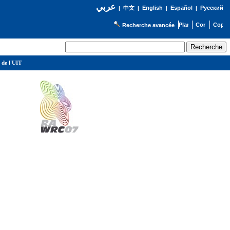
عربي
English
Español
Русский
|
中文
|
|
|
Recherche avancée
 de l'UIT