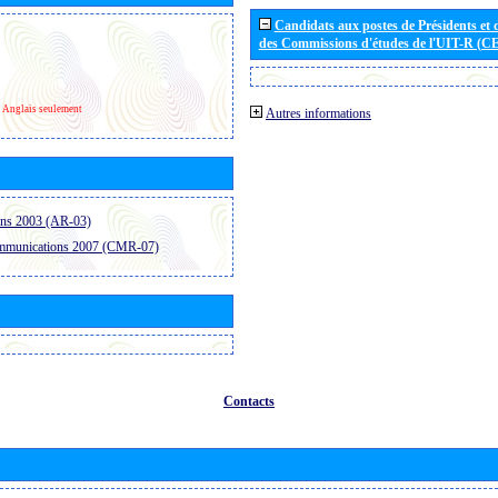
Candidats aux postes de Présidents et 
des Commissions d'études de l'UIT-R (C
Anglais seulement
Autres informations
ons 2003 (AR-03)
ommunications 2007 (CMR-07)
Contacts