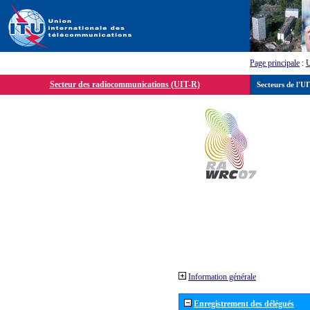
Page principale
:
Secteur des radiocommunications (UIT-R)
Secteurs de l'U
Information générale
Enregistrement des délégués