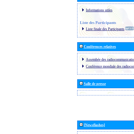
Informations utiles
Liste des Participants
Liste finale des Participants
Conférences relatives
Assembée des radiocommunicati
Conférence mondiale des radioc
Salle de presse
[Newsflashes]