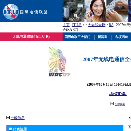
主页
:
ITU-R
； :
大会和会议
; :
RA
: 2007
会(RA-07)
无线电通信部门(ITU-R)
国际电联三大部门
新闻室
各项活动
2007年无线电通信全会(
(2007年10月15日-10月19日
«决议汇编»
全部收缩
一般信息
代表注册