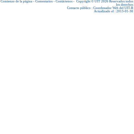
Comienzo de la página
-
Comentarios
-
Contáctenos
-
Copyright © UIT 2026
Reservados todos
los derechos
Contacto público :
Coordenador Web del UIT-R
Actualizado el : 2013-01-30