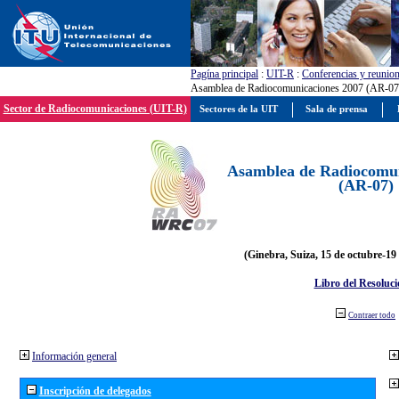
Pagína principal
:
UIT-R
:
Conferencias y reunio
Asamblea de Radiocomunicaciones 2007 (AR-07
Sector de Radiocomunicaciones (UIT-R)
Sectores de la UIT
Sala de prensa
Asamblea de Radiocomun
(AR-07)
(Ginebra, Suiza, 15 de octubre-19
Libro del Resoluci
Contraer todo
Información general
Inscripción de delegados