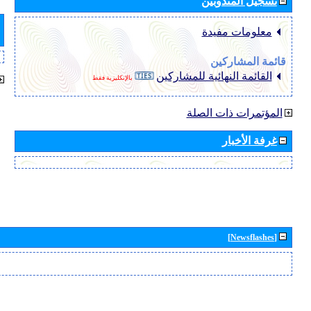
تسجيل المندوبين
معلومات مفيدة
قائمة المشاركين
القائمة النهائية للمشاركين
بالإنكليزية فقط
المؤتمرات ذات الصلة
غرفة الأخبار
[Newsflashes]