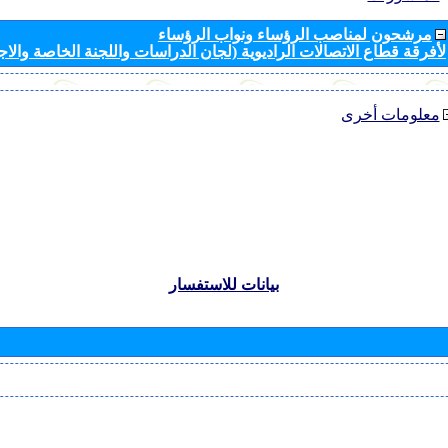
مرشحون لمناصب الرؤساء ونواب الرؤساء
لأفرقة قطاع الاتصالات الراديوية (لجان الدراسات واللجنة الخاصة والا
معلومات أخرى
بيانات للاستفسار