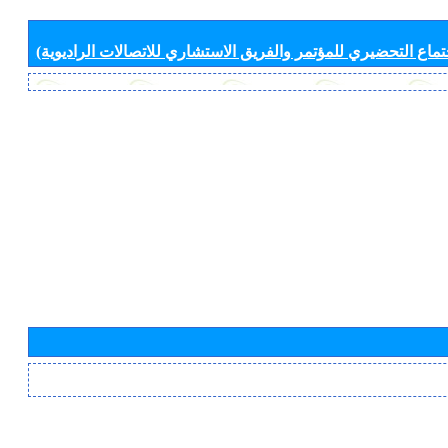
جتماع التحضيري للمؤتمر والفريق الاستشاري للاتصالات الراديوية)