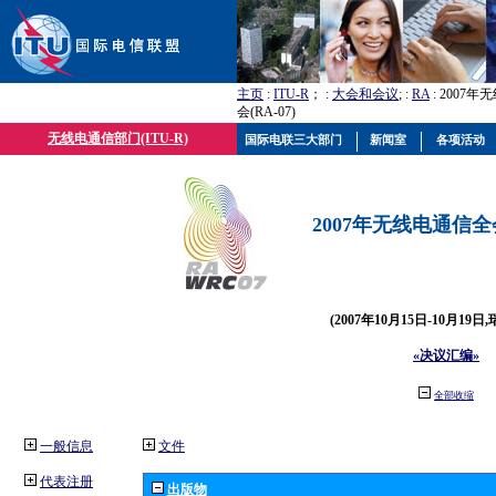
主页
:
ITU-R
； :
大会和会议
; :
RA
: 2007
会(RA-07)
无线电通信部门(ITU-R)
国际电联三大部门
新闻室
各项活动
2007年无线电通信全会(
(2007年10月15日-10月19日
«决议汇编»
全部收缩
一般信息
文件
代表注册
出版物