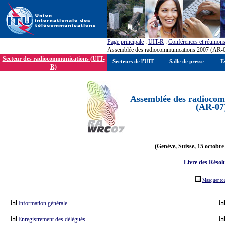
Page principale
:
UIT-R
:
Conférences et réunion
Assemblée des radiocommunications 2007 (AR-
Secteur des radiocommunications (UIT-
Secteurs de l'UIT
Salle de presse
E
R)
Assemblée des radiocom
(AR-07
(Genève, Suisse, 15 octobre
Livre des Résol
Masquer to
Information générale
Enregistrement des délégués