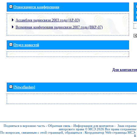
Относящиеся конференции
Ассамблея радиосвязи 2003 года (АР-03)
Всемирная конференция радиосвязи 2007 года (ВКР-07)
Отдел новостей
Для контакто
[Newsflashes]
Подняться в верхнюю часть
-
Обратная связь
-
Информация для контактов
-
Знак охраны
авторского права © МСЭ 2026
Все права сохранены
По вопросам, связанным с этой страницей, обращаться :
Координатор Web-страницы МСЭ-
R